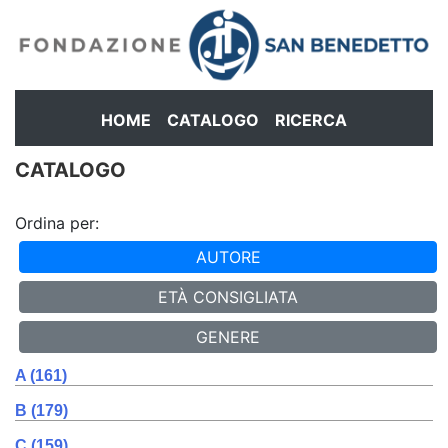
HOME
CATALOGO
RICERCA
CATALOGO
Ordina per:
AUTORE
ETÀ CONSIGLIATA
GENERE
A (161)
B (179)
C (159)