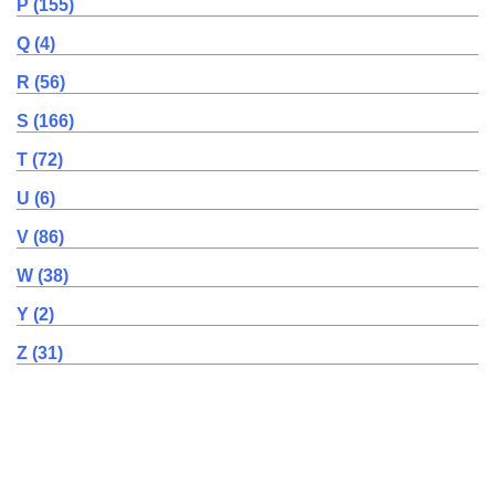
P (155)
Q (4)
R (56)
S (166)
T (72)
U (6)
V (86)
W (38)
Y (2)
Z (31)