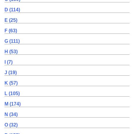
D (114)
E (25)
F (63)
G (111)
H (53)
I (7)
J (19)
K (57)
L (105)
M (174)
N (34)
O (32)